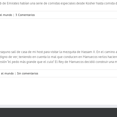
b de Emirates habían una serie de comidas especiales desde Kosher hasta comida de
 al mundo
|
3 Comentarios
ayuno salí de casa de mi host para visitar la mezquita de Hassam II. En el camin
 digno de ver; teniendo en cuenta lo mal que conducen en Marruecos verlos hacien
sión “el pedo más grande que el culo”. El Rey de Marruecos decidió construir una me
a al mundo
|
Sin comentarios