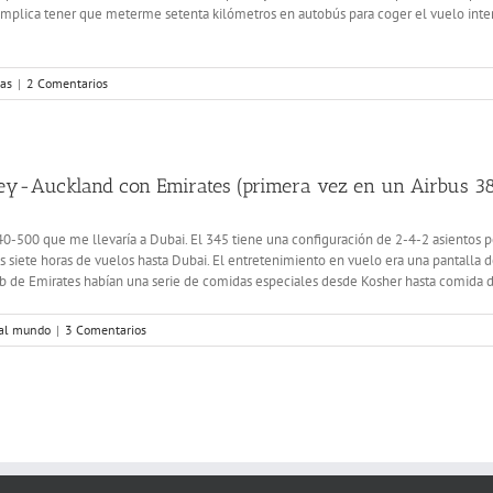
mplica tener que meterme setenta kilómetros en autobús para coger el vuelo inte
ias
|
2 Comentarios
ey-Auckland con Emirates (primera vez en un Airbus 3
0-500 que me llevaría a Dubai. El 345 tiene una configuración de 2-4-2 asientos por
as siete horas de vuelos hasta Dubai. El entretenimiento en vuelo era una pantalla
b de Emirates habían una serie de comidas especiales desde Kosher hasta comida de
 al mundo
|
3 Comentarios