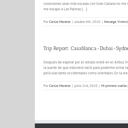
conexiones sean más escasas con Gran Canaria no me i
me escapo a Las Palmas [...]
Por
Carlos Morales
|
octubre 4th, 2010
|
Noruega
,
Vivenc
Trip Report: Casablanca-Dubai-Sydn
Después de esperar por el retraso entré en el Airbus 34
la suerte de que estuviera vacío para poderme echar l
películas tanto occidentales como orientales. En la we
Por
Carlos Morales
|
junio 2nd, 2010
|
Mi primera vuelta