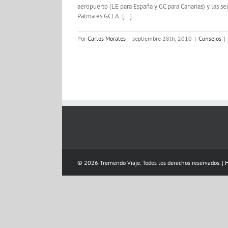
aeropuerto (LE para España y GC para Canarias) y las 
Palma es GCLA: [...]
Por
Carlos Morales
|
septiembre 28th, 2010
|
Consejos
|
© 2026 Tremendo Viaje. Todos los derechos reservados. |