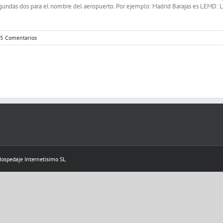
segundas dos para el nombre del aeropuerto. Por ejemplo: Madrid Barajas es LEMD: 
5 Comentarios
 Hospedaje
Internetisimo SL