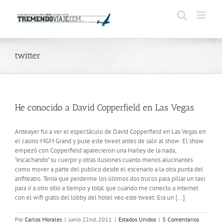
Saltar
al
contenido
twitter
He conocido a David Copperfield en Las Vegas
Anteayer fui a ver el espectáculo de David Copperfield en Las Vegas en
el casino MGM Grand y puse este tweet antes de salir al show: El show
empezó con Copperfield aparecieron una Harley de la nada,
"escachando" su cuerpo y otras ilusiones cuanto menos alucinantes
como mover a parte del publico desde el escenario a la otra punta del
anfiteatro. Tenía que perderme los últimos dos trucos para pillar un taxi
para ir a otro sitio a tiempo y total que cuando me conecto a internet
con el wifi gratis del lobby del hotel veo este tweet: Era un [...]
Por
Carlos Morales
|
junio 22nd, 2011
|
Estados Unidos
|
5 Comentarios