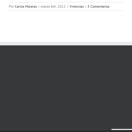
Por
Carlos Morales
|
marzo 6th, 2012
|
Vivencias
|
5 Comentarios