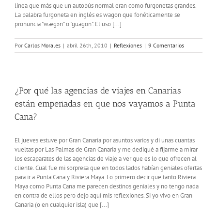
línea que más que un autobús normal eran como furgonetas grandes.
La palabra furgoneta en inglés es wagon que fonéticamente se
pronuncia "wægən" o "guagon". El uso [...]
Por
Carlos Morales
|
abril 26th, 2010
|
Reflexiones
|
9 Comentarios
¿Por qué las agencias de viajes en Canarias
están empeñadas en que nos vayamos a Punta
Cana?
El jueves estuve por Gran Canaria por asuntos varios y di unas cuantas
vueltas por Las Palmas de Gran Canaria y me dediqué a fijarme a mirar
los escaparates de las agencias de viaje a ver que es lo que ofrecen al
cliente. Cual fue mi sorpresa que en todos lados habían geniales ofertas
para ir a Punta Cana y Riviera Maya. Lo primero decir que tanto Riviera
Maya como Punta Cana me parecen destinos geniales y no tengo nada
en contra de ellos pero dejo aquí mis reflexiones. Si yo vivo en Gran
Canaria (o en cualquier isla) que [...]