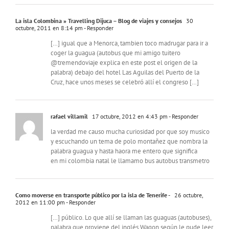
La isla Colombina » Travelling Dijuca – Blog de viajes y consejos
30
octubre, 2011 en 8:14 pm
- Responder
[…] igual que a Menorca, tambien toco madrugar para ir a
coger la guagua (autobus que mi amigo tuitero
@tremendoviaje explica en este post el origen de la
palabra) debajo del hotel Las Aguilas del Puerto de la
Cruz, hace unos meses se celebró allí el congreso […]
rafael villamil
17 octubre, 2012 en 4:43 pm
- Responder
la verdad me causo mucha curiosidad por que soy musico
y escuchando un tema de polo montañez que nombra la
palabra guagua y hasta haora me entero que significa
en mi colombia natal le llamamo bus autobus transmetro
Como moverse en transporte público por la isla de Tenerife -
26 octubre,
2012 en 11:00 pm
- Responder
[…] público. Lo que allí se llaman las guaguas (autobuses),
palabra que proviene del inglés Wagon según le pude leer