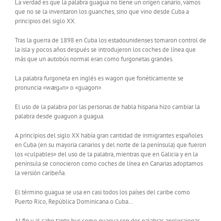
La verdad es que la palabra guagua no tiene un origen canario, vamos
que no se la inventaron los guanches, sino que vino desde Cuba a
principios del siglo XX.
Tras la guerra de 1898 en Cuba los estadounidenses tomaron control de
la isla y pocos años después se introdujeron los coches de línea que
más que un autobús normal eran como furgonetas grandes.
La palabra furgoneta en inglés es wagon que fonéticamente se
pronuncia «wægən» o «guagon».
El uso de la palabra por las personas de habla hispana hizo cambiar la
palabra desde guaguon a guagua.
A principios del siglo XX había gran cantidad de inmigrantes españoles
en Cuba (en su mayoria canarios y del norte de la península) que fueron
los «culpables» del uso de la palabra, mientras que en Galicia y en la
península se conocieron como coches de línea en Canarias adoptamos
la versión caribeña.
El término guagua se usa en casi todos los países del caribe como
Puerto Rico, República Dominicana o Cuba…
Al fin y al cabo tanto bus como guagua son dos palabras anglosajonas.