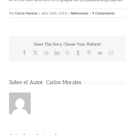
Por
Carlos Morales
|
abril 26th, 2010
|
Reflexiones
|
9 Comentarios
Share This Story, Choose Your Platform!
Facebook
X
Reddit
LinkedIn
WhatsApp
Tumblr
Pinterest
Vk
Correo
electrónico
Sobre el Autor:
Carlos Morales
Pasan