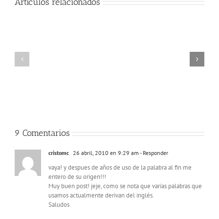
los
Artículos relacionados
años
La
y
mujer
TITSA
«amable»
sigue
que
sin
trabaja
solucionar
en
el
el
problema
control
de
de
los
seguridad
bonos
de
de
Tenerife
guagua
Norte
en
9 Comentarios
Tenerife
Sur
cristomc
26 abril, 2010 en 9:29 am
- Responder
vaya! y despues de años de uso de la palabra al fin me
entero de su origen!!!
Muy buen post! jeje, como se nota que varias palabras que
usamos actualmente derivan del inglés.
Saludos