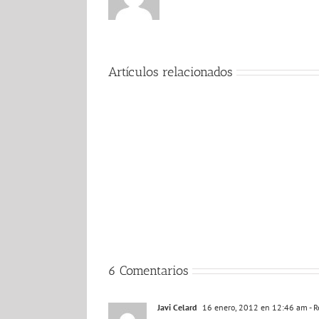
Artículos relacionados
La
mujer
«amable»
que
trabaja
en
el
control
de
seguridad
de
Tenerife
Norte
6 Comentarios
Javi Celard
16 enero, 2012 en 12:46 am
- 