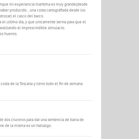
,aunque mi experiencia maritima es muy grande(desde
 haber producido…una costa cartografiada desde los
rozar) el casco del barco.
el ultimo dia, y que unicamente servia para que el
 realizando el imprescindible simulacro.
los huevos.
costa de la Toscana y llevo todo el fin de semana
e dos cruceros para dar una sentencia de barra de
bre de la misma es un hallazgo.