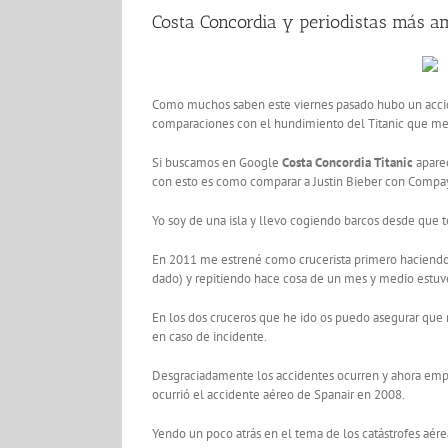
Costa Concordia y periodistas más a
Como muchos saben este viernes pasado hubo un accid
comparaciones con el hundimiento del Titanic que me
Si buscamos en Google
Costa Concordia Titanic
aparec
con esto es como comparar a Justin Bieber con Comp
Yo soy de una isla y llevo cogiendo barcos desde que 
En 2011 me estrené como crucerista primero haciend
dado) y repitiendo hace cosa de un mes y medio estuv
En los dos cruceros que he ido os puedo asegurar que 
en caso de incidente.
Desgraciadamente los accidentes ocurren y ahora empe
ocurrió el accidente aéreo de Spanair en 2008.
Yendo un poco atrás en el tema de los catástrofes aére