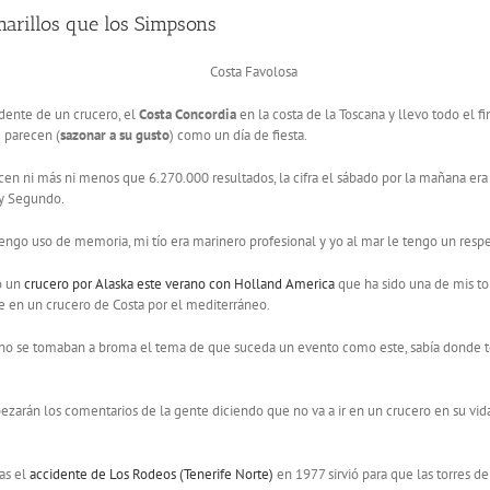
marillos que los Simpsons
ente de un crucero, el
Costa Concordia
en la costa de la Toscana y llevo todo el
 parecen (
sazonar a su gusto
) como un día de fiesta.
en ni más ni menos que 6.270.000 resultados, la cifra el sábado por la mañana era
ay Segundo.
tengo uso de memoria, mi tío era marinero profesional y yo al mar le tengo un resp
o un
crucero por Alaska este verano con Holland America
que ha sido una de mis to
e en un crucero de Costa por el mediterráneo.
no se tomaban a broma el tema de que suceda un evento como este, sabía donde tení
zarán los comentarios de la gente diciendo que no va a ir en un crucero en su vi
as el
accidente de Los Rodeos (Tenerife Norte)
en 1977 sirvió para que las torres d