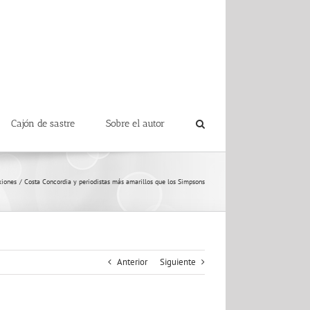
Cajón de sastre
Sobre el autor
xiones
Costa Concordia y periodistas más amarillos que los Simpsons
Anterior
Siguiente