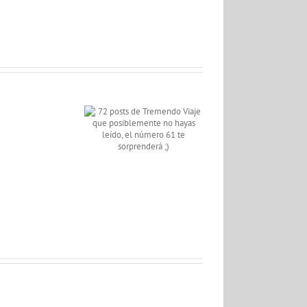
La
muj
osts de Tremendo
«a
e que posiblemente
¿Y
que
 hayas leído, el
i
tra
número 61 te
anarias
en
sorprenderá ;)
uviera
el
un
con
nter
de
ail?
seg
de
Ten
Nor