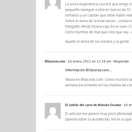
La unica experiencia cruceril que tengo 
pequeño navegue a vela en barcos de 31 p
romanos y un capitan que debe haber real
Sobre el tema de la evacuacion…conozco g
fotografo oficial hiciera caja. En el Juan 
Como hombre de mar que creo que soy…cons
Aparte el tema de los medios y la gente 
Bitacoras.com
16 enero, 2012 en 12:58 am
- Responder
Información Bitacoras.com…
Valora en Bitacoras.com: Como muchos sabe
semana escuchando en los medios las com
El ladrón del carro de Manolo Escobar
16 en
El artículo me parece muy poco afortunad
taberna sobre lo acontecido. No es lo que