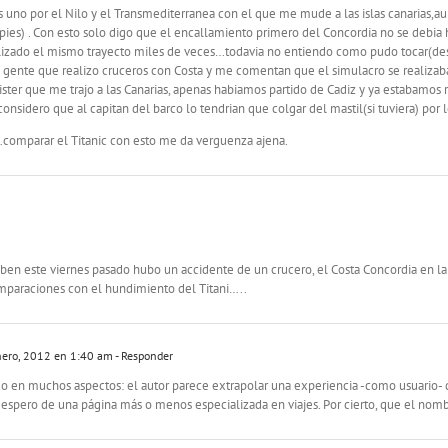
es uno por el Nilo y el Transmediterranea con el que me mude a las islas canarias
ies) . Con esto solo digo que el encallamiento primero del Concordia no se debia
izado el mismo trayecto miles de veces…todavia no entiendo como pudo tocar(dest
ente que realizo cruceros con Costa y me comentan que el simulacro se realizaba 
J.Sister que me trajo a las Canarias, apenas habiamos partido de Cadiz y ya estabamos
idero que al capitan del barco lo tendrian que colgar del mastil(si tuviera) por 
…comparar el Titanic con esto me da verguenza ajena.
n este viernes pasado hubo un accidente de un crucero, el Costa Concordia en la 
paraciones con el hundimiento del Titani…..
ero, 2012 en 1:40 am
- Responder
o en muchos aspectos: el autor parece extrapolar una experiencia -como usuario- d
 espero de una página más o menos especializada en viajes. Por cierto, que el nom