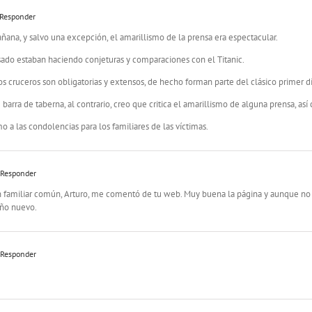
 Responder
ana, y salvo una excepción, el amarillismo de la prensa era espectacular.
asado estaban haciendo conjeturas y comparaciones con el Titanic.
s cruceros son obligatorias y extensos, de hecho forman parte del clásico primer dí
 barra de taberna, al contrario, creo que critica el amarillismo de alguna prensa, así
o a las condolencias para los familiares de las víctimas.
 Responder
n familiar común, Arturo, me comentó de tu web. Muy buena la página y aunque no so
año nuevo.
 Responder