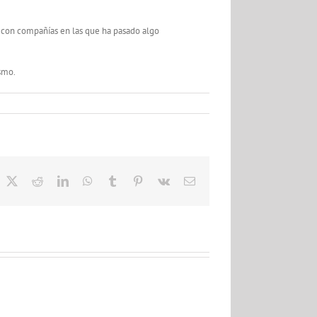
 con compañías en las que ha pasado algo
ismo.
acebook
X
Reddit
LinkedIn
WhatsApp
Tumblr
Pinterest
Vk
Correo
electrónico