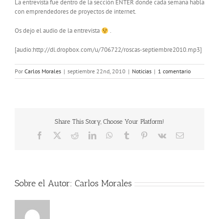
La entrevista fue dentro de la sección ENTER donde cada semana habla
con emprendedores de proyectos de internet.
Os dejo el audio de la entrevista
.
[audio:http://dl.dropbox.com/u/706722/roscas-septiembre2010.mp3]
Por
Carlos Morales
|
septiembre 22nd, 2010
|
Noticias
|
1 comentario
Share This Story, Choose Your Platform!
Facebook
X
Reddit
LinkedIn
WhatsApp
Tumblr
Pinterest
Vk
Correo
electrónico
Sobre el Autor:
Carlos Morales