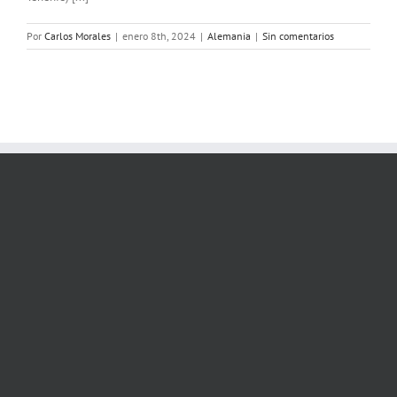
Por
Carlos Morales
|
enero 8th, 2024
|
Alemania
|
Sin comentarios