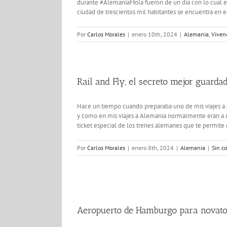
durante #AlemaniaMola fueron de un día con lo cual el 
ciudad de trescientos mil habitantes se encuentra en e
Por
Carlos Morales
|
enero 10th, 2024
|
Alemania
,
Viven
Rail and Fly, el secreto mejor guarda
Hace un tiempo cuando preparaba uno de mis viajes a Al
y como en mis viajes a Alemania normalmente eran a ciu
ticket especial de los trenes alemanes que te permite c
Por
Carlos Morales
|
enero 8th, 2024
|
Alemania
|
Sin c
Aeropuerto de Hamburgo para novat