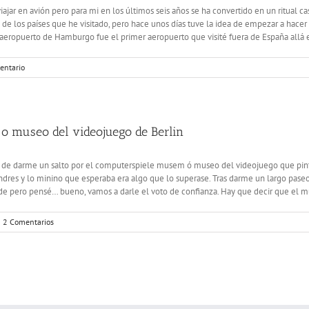
iajar en avión pero para mi en los últimos seis años se ha convertido en un ritual 
de los países que he visitado, pero hace unos días tuve la idea de empezar a hacer 
 aeropuerto de Hamburgo fue el primer aeropuerto que visité fuera de España allá en
entario
o museo del videojuego de Berlin
d de darme un salto por el computerspiele musem ó museo del videojuego que pint
dres y lo minino que esperaba era algo que lo superase. Tras darme un largo paseo
de pero pensé… bueno, vamos a darle el voto de confianza. Hay que decir que el m
2 Comentarios