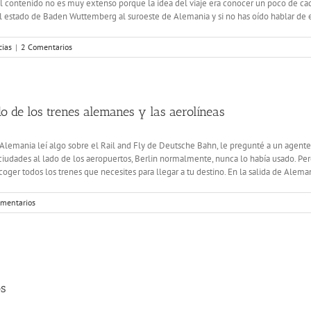
contenido no es muy extenso porque la idea del viaje era conocer un poco de cada d
l estado de Baden Wuttemberg al suroeste de Alemania y si no has oído hablar de ell
cias
|
2 Comentarios
do de los trenes alemanes y las aerolíneas
emania leí algo sobre el Rail and Fly de Deutsche Bahn, le pregunté a un agente de
dades al lado de los aeropuertos, Berlin normalmente, nunca lo había usado. Pero 
oger todos los trenes que necesites para llegar a tu destino. En la salida de Aleman
omentarios
os