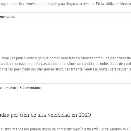
oger todos los trenes que necesites para llegar a tu destino. En la salida de Aleman
omentarios
 última vez para buscar algo que comer pero tras dar vueltas como una peonza acabé
slandia en octubre del año pasado donde disfrute de cantidades industriales de cor
o tenso pero nada del otro jueves afortunadamente. Vuelta al hostel para revisar las
ta al mundo
|
3 Comentarios
das por tren de alta velocidad en 2020
ue cuanto menos me parece digno de comentar. Según este artículo de Andrew Will