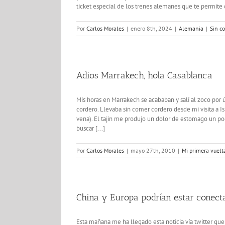
ticket especial de los trenes alemanes que te permite c
Por
Carlos Morales
|
enero 8th, 2024
|
Alemania
|
Sin c
Adios Marrakech, hola Casablanca
Mis horas en Marrakech se acababan y salí al zoco por
cordero. Llevaba sin comer cordero desde mi visita a I
vena). El tajin me produjo un dolor de estomago un poc
buscar [...]
Por
Carlos Morales
|
mayo 27th, 2010
|
Mi primera vuel
China y Europa podrían estar conecta
Esta mañana me ha llegado esta noticia vía twitter q