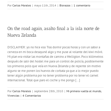
Por
Carlos Morales
|
mayo 11th, 2014
|
Bisnazos
|
1 comentario
On the road again, asalto final a la isla norte de
Nueva Zelanda
DISCLAIMER: yo no hice eso Tras dormir pocas horas y con un sabor a
cerveza en mi boca desayuné algo y me puse al volante del kiwi móvil.
Mi plan era visitar las montañas de camino a Welligton. Poco kilómetros
después de salir del hostel me para un control de policía, posiblemente
los primeros polis que veía en Nueva Zelanda y de repente sin motivo
alguno se me ponen los huevos de corbata ya que a lo mejor puedo
tener algún problema por no tener problema por no tener el carnet
internacional. Total que paro el coche y me pongo [...]
Por
Carlos Morales
|
septiembre 28th, 2010
|
Mi primera vuelta al mundo
,
Vivencias
|
4 Comentarios