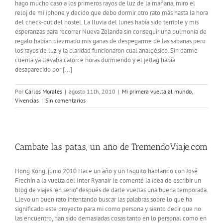
hago mucho caso a los primeros rayos de luz de la mañana, miro el
reloj de mi iphone y decido que debo dormir otro rato más hasta la hora
del check-out del hostel. La lluvia del lunes había sido terrible y mis
esperanzas para recorrer Nueva Zelanda sin conseguir una pulmonía de
regalo habían diezmado mis ganas de despegarme de las sabanas pero
los rayos de luz y la claridad funcionaron cual analgésico. Sin darme
cuenta ya llevaba catorce horas durmiendo y el jetlag había
desaparecido por [...]
Por
Carlos Morales
|
agosto 11th, 2010
|
Mi primera vuelta al mundo
,
Vivencias
|
Sin comentarios
Cambate las patas, un año de TremendoViaje.com
Hong Kong, junio 2010 Hace un año y un fisquito hablando con José
Frechín a la vuelta del Inter Ryanair le comenté la idea de escribir un
blog de viajes "en serio" después de darle vueltas una buena temporada.
Llevo un buen rato intentando buscar las palabras sobre lo que ha
significado este proyecto para mi como persona y siento decir que no
las encuentro, han sido demasiadas cosas tanto en lo personal como en