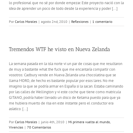
lo profesional que no sé por donde empezar. Este proyecto nació con la
idea de aprender un poco de todo desde la experiencia y poder [...]
Por
Carlos Morales
|
agosto 2nd, 2010
|
Reflexiones
|
1 comentario
Tremendos WTF he visto en Nueva Zelanda
La semana pasada en la isla norte vi un par de cosas que me resultaron
de muy a bastante what the fuck que me encantaría compartir con
vosotros: Cadbury vende en Nueva Zelanda una chocolatina que se
llama MORO, de hecho es bastante popular por esos lares. No me
imagino la que se podría armar en España si la sacan. Estaba caminando
por las calles de Wellington y vi este coche que tiene como matricula
GITANO, podría haber llevado un disco de Ketama puesto para que ya
me hubiera muerto de risa en este instante pero el conductor era
asíatico. [...]
Por
Carlos Morales
|
junio 4th, 2010
|
Mi primera vuelta al mundo
,
Vivencias
|
70 Comentarios