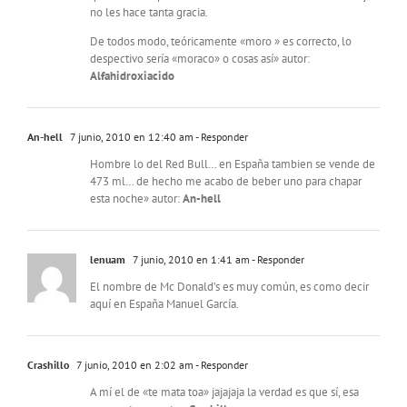
no les hace tanta gracia.
De todos modo, teóricamente «moro » es correcto, lo
despectivo sería «moraco» o cosas así» autor:
Alfahidroxiacido
An-hell
7 junio, 2010 en 12:40 am
- Responder
Hombre lo del Red Bull… en España tambien se vende de
473 ml… de hecho me acabo de beber uno para chapar
esta noche» autor:
An-hell
lenuam
7 junio, 2010 en 1:41 am
- Responder
El nombre de Mc Donald’s es muy común, es como decir
aquí en España Manuel García.
Crashillo
7 junio, 2010 en 2:02 am
- Responder
A mí el de «te mata toa» jajajaja la verdad es que sí, esa