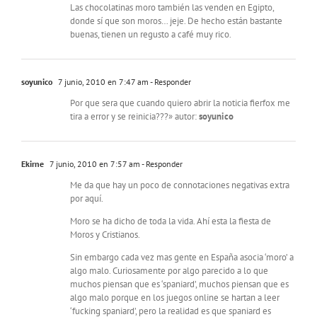
Las chocolatinas moro también las venden en Egipto,
donde sí que son moros… jeje. De hecho están bastante
buenas, tienen un regusto a café muy rico.
soyunico
7 junio, 2010 en 7:47 am
- Responder
Por que sera que cuando quiero abrir la noticia fierfox me
tira a error y se reinicia???» autor:
soyunico
Ekirne
7 junio, 2010 en 7:57 am
- Responder
Me da que hay un poco de connotaciones negativas extra
por aquí.
Moro se ha dicho de toda la vida. Ahí esta la fiesta de
Moros y Cristianos.
Sin embargo cada vez mas gente en España asocia ‘moro’ a
algo malo. Curiosamente por algo parecido a lo que
muchos piensan que es ‘spaniard’, muchos piensan que es
algo malo porque en los juegos online se hartan a leer
‘fucking spaniard’, pero la realidad es que spaniard es