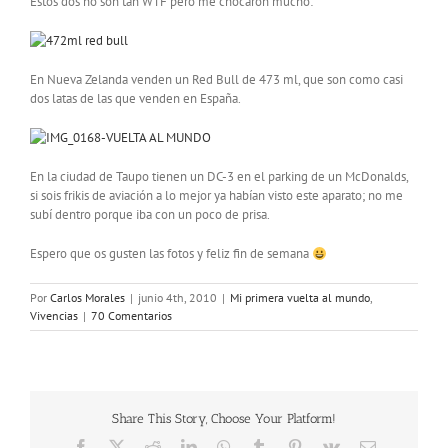
Estos dos no son tan WTF pero me chocaron mucho:
En Nueva Zelanda venden un Red Bull de 473 ml, que son como casi
dos latas de las que venden en España.
En la ciudad de Taupo tienen un DC-3 en el parking de un McDonalds,
si sois frikis de aviación a lo mejor ya habían visto este aparato; no me
subí dentro porque iba con un poco de prisa.
Espero que os gusten las fotos y feliz fin de semana
Por
Carlos Morales
|
junio 4th, 2010
|
Mi primera vuelta al mundo
,
Vivencias
|
70 Comentarios
Share This Story, Choose Your Platform!
Facebook
X
Reddit
LinkedIn
WhatsApp
Tumblr
Pinterest
Vk
Correo