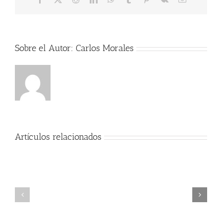
electrónico
Sobre el Autor:
Carlos Morales
Tres
Artículos relacionados
bocadillos
que
debes
comer
24
en
carteles
Las
vintages
Palmas
en
de
La
Gran