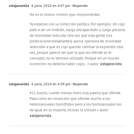
estajanovista
6 junio, 2010 en 4:07 pm
- Responder
No es lo mismo «moro» que «moromierda».
Ya estamos con la corrección política. Por ejemplo: Un cojo
pasó a ser un inválido, luego discapacitado y luego persona
de movilidad reducida. Una vez que esta gente (los
politicocorrectohablantes) asocie «persona de movilidad
reducida» a que es cojo querrán cambiar la expresión otra
vez, porque parece ser que lo que les ofende es el
concepto, no el término utilizado. Porque en un mundo
«correcto» no debería haber cojos…» autor:
estajanovista
estajanovista
6 junio, 2010 en 4:09 pm
- Responder
#11 bueno, cuanto menos moro mas parece que ofende.
Pasa como en «maricón» que ofende mucho a los
heterosexuales homófobos pero a los homosexuales les
da igual en su mayoría, incluso lo utilizan.» autor:
estajanovista