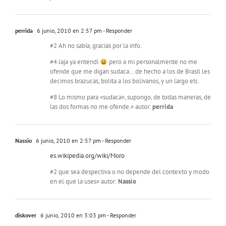
perrida
6 junio, 2010 en 2:57 pm
- Responder
#2 Ah no sabía, gracias por la info.
#4 Jaja ya entendi
pero a mi personalmente no me
ofende que me digan sudaca… de hecho a los de Brasil les
decimos brazucas, bolita a los bolivanos, y un largo etc.
#8 Lo mismo para «sudaca», supongo, de todas maneras, de
las dos formas no me ofende.» autor:
perrida
Nassio
6 junio, 2010 en 2:57 pm
- Responder
es.wikipedia.org/wiki/Moro
#2 que sea despectiva o no depende del contexto y modo
en el que la uses» autor:
Nassio
diskover
6 junio, 2010 en 3:03 pm
- Responder