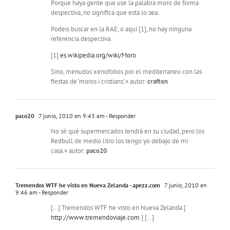
Porque haya gente que use la palabra moro de forma
despectiva, no significa que esta lo sea.
Podeis buscar en la RAE, o aquí [1], no hay ninguna
referencia despectiva.
[1]
es.wikipedia.org/wiki/Moro
Sino, menudos xenofobos por el mediterraneo con las
fiestas de ‘moros i cristians’.» autor:
crafton
paco20
7 junio, 2010 en 9:43 am
- Responder
No sé qué supermercados tendrá en su ciudad, pero los
Redbull de medio litro los tengo yo debajo de mi
casa.» autor:
paco20
Tremendos WTF he visto en Nueva Zelanda - apezz.com
7 junio, 2010 en
9:46 am
- Responder
[…] Tremendos WTF he visto en Nueva Zelanda [
http://www.tremendoviaje.com
] […]