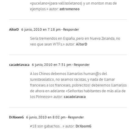
«pucelano»(para vallisoletanos) y un monton mas de
ejemplos.» autor:
astromeneo
AitorD
6 junio, 2010 en 7:18 pm
- Responder
Sería tremendos en España, pero en Nueva Zelanda, no
veo que sean WTFs.» autor:
AitorD
cacadelavaca
6 junio, 2010 en 7:31 pm
- Responder
A los Chinos debemos llamarlos human@s del
suresteasíatico, no seamos racistas, y nada de llamar
franceses a los franceses, pobrecitos! deberemos llamarlos
de ahora en adelante «Señoritas habitantes de más alla de
los Pirineos»» autor:
cacadelavaca
DrXoomG
6 junio, 2010 en 8:02 pm
- Responder
#18 son gabachos…» autor:
DrXoomG