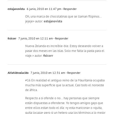
estajanovista
6 junio, 2010 en 11:47 pm
- Responder
Oh, una marca de chocolatinas que se llaman filipinos…
jejeje» autor:
estajanovista
fisicorr
7 junio, 2010 en 12:11 am
- Responder
Nueva Zelanda es increíble-ble. Estoy deseando volver a
pasar dos meses en las islas. Solo me falta la pasta para el
viaje.» autor:
fisicorr
Alfahidroxiacido
7 junio, 2010 en 12:31 am
- Responder
#16 En realidad el antiguo reino de la Mauritania ocupaba
mucha más superficie que la actual. Casi todo el noroeste
de áfrica.
Respecto a si ofende o no… hay personas que siempre
están dispuestas a ofenderse. Yo tengos amigos gays que
entre ellos estan todo el día: «y esta maricona» o «quita,
quita locaza» pero si un hetero usa los términos a lo mejor