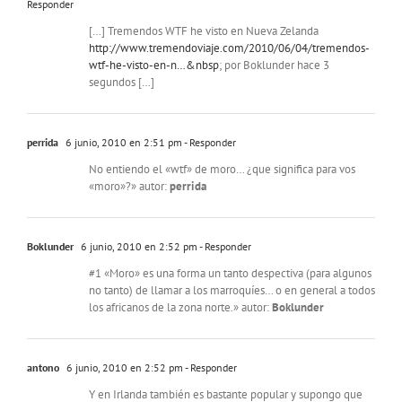
Responder
[…] Tremendos WTF he visto en Nueva Zelanda
http://www.tremendoviaje.com/2010/06/04/tremendos-
wtf-he-visto-en-n…&nbsp
; por Boklunder hace 3
segundos […]
perrida
6 junio, 2010 en 2:51 pm
- Responder
No entiendo el «wtf» de moro… ¿que significa para vos
«moro»?» autor:
perrida
Boklunder
6 junio, 2010 en 2:52 pm
- Responder
#1 «Moro» es una forma un tanto despectiva (para algunos
no tanto) de llamar a los marroquíes… o en general a todos
los africanos de la zona norte.» autor:
Boklunder
antono
6 junio, 2010 en 2:52 pm
- Responder
Y en Irlanda también es bastante popular y supongo que