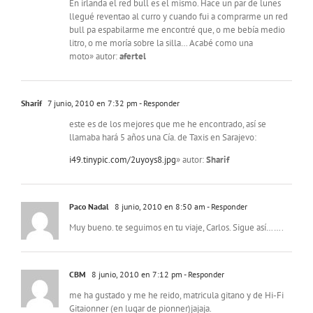
En irlanda el red bull es el mismo. Hace un par de lunes
llegué reventao al curro y cuando fui a comprarme un red
bull pa espabilarme me encontré que, o me bebía medio
litro, o me moría sobre la silla… Acabé como una
moto» autor:
afertel
Sharif
7 junio, 2010 en 7:32 pm
- Responder
este es de los mejores que me he encontrado, así se
llamaba hará 5 años una Cía. de Taxis en Sarajevo:
i49.tinypic.com/2uyoys8.jpg
» autor:
Sharif
Paco Nadal
8 junio, 2010 en 8:50 am
- Responder
Muy bueno. te seguimos en tu viaje, Carlos. Sigue así…….
CBM
8 junio, 2010 en 7:12 pm
- Responder
me ha gustado y me he reido, matricula gitano y de Hi-Fi
Gitaionner (en lugar de pionner)jajaja.