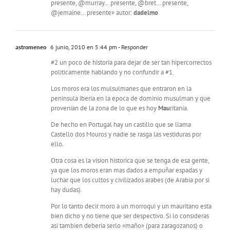
presente, @murray… presente, @bret… presente,
@jemaine… presente» autor:
dadelmo
astromeneo
6 junio, 2010 en 5:44 pm
- Responder
#2 un poco de historia para dejar de ser tan hipercorrectos
politicamente hablando y no confundir a #1.
Los moros era los mulsulmanes que entraron en la
peninsula iberia en la epoca de dominio musulman y que
provenian de la zona de lo que es hoy
Mau
ritania.
De hecho en Portugal hay un castillo que se llama
Castello dos Mouros y nadie se rasga las vestiduras por
ello.
Otra cosa es la vision historica que se tenga de esa gente,
ya que los moros eran mas dados a empuñar espadas y
luchar que los cultos y civilizados arabes (de Arabia por si
hay dudas).
Por lo tanto decir moro a un morroqui y un mauritano esta
bien dicho y no tiene que ser despectivo. Si lo consideras
asi tambien deberia serlo «maño» (para zaragozanos) o