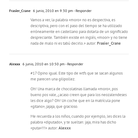
Frasier_Crane
6 junio, 2010 en 9:30 pm
- Responder
Vamos a ver, la palabra «moro» no es despectiva, es
descriptiva, pero con el paso del tiempo se ha utilizado
erróneamente en castellano para dotarla de un significado
despreciante. También existe en inglés, «moor» y no tiene
nada de malo ni es tabú decirlo.» autor:
Frasier_Crane
Alexxx
6 junio, 2010 en 10:50 pm
- Responder
#17 Opino igual. Este tipo de wtfs que se sacan algunos
me parecen una gilipollez.
Oh! Una marca de chocolatinas llamada «moro», pos
bueno pos vale, ¿acaso creen que para los neozalendeses
les dice algo? Oh! Un coche que en la matrícula pone
«gitano», jajaja, que gracioso.
Me recuerda a los niños, cuando por ejemplo, les dices la
palabra «diputado», y te sueltan: jaja, mira has dicho
«puta»!!!» autor:
Alexxx