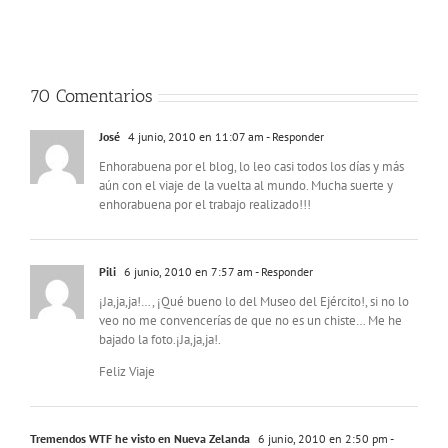
Valetta,
Canaria
Malta
por
menos
de
tres
70 Comentarios
euros
José
4 junio, 2010 en 11:07 am
- Responder
Enhorabuena por el blog, lo leo casi todos los días y más
aún con el viaje de la vuelta al mundo. Mucha suerte y
enhorabuena por el trabajo realizado!!!
Pili
6 junio, 2010 en 7:57 am
- Responder
¡Ja,ja,ja!…, ¡Qué bueno lo del Museo del Ejército!, si no lo
veo no me convencerías de que no es un chiste… Me he
bajado la foto.¡Ja,ja,ja!.
Feliz Viaje
Tremendos WTF he visto en Nueva Zelanda
6 junio, 2010 en 2:50 pm
-