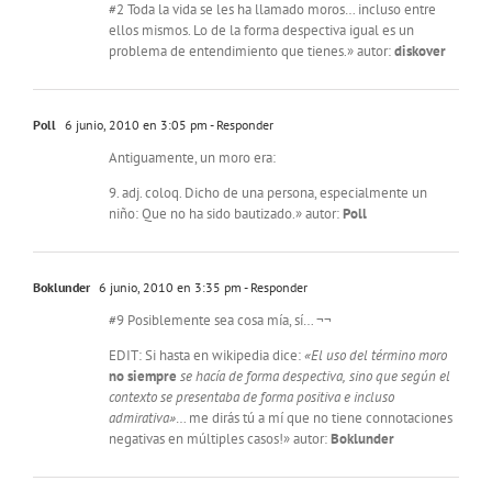
#2 Toda la vida se les ha llamado moros… incluso entre
ellos mismos. Lo de la forma despectiva igual es un
problema de entendimiento que tienes.» autor:
diskover
Poll
6 junio, 2010 en 3:05 pm
- Responder
Antiguamente, un moro era:
9. adj. coloq. Dicho de una persona, especialmente un
niño: Que no ha sido bautizado.» autor:
Poll
Boklunder
6 junio, 2010 en 3:35 pm
- Responder
#9 Posiblemente sea cosa mía, sí… ¬¬
EDIT: Si hasta en wikipedia dice:
«El
uso
del
término
moro
no
siempre
se
hacía
de
forma
despectiva,
sino
que
según
el
contexto
se
presentaba
de
forma
positiva
e
incluso
admirativa»
… me dirás tú a mí que no tiene connotaciones
negativas en múltiples casos!» autor:
Boklunder