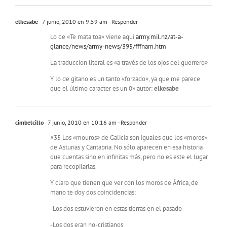
elkesabe
7 junio, 2010 en 9:59 am
- Responder
Lo de «Te mata toa» viene aqui
army.mil.nz/at-a-
glance/news/army-news/395/fffnam.htm
La traduccion literal es «a través de los ojos del guerrero»
Y lo de gitano es un tanto «forzado», ya que me parece
que el último caracter es un 0» autor:
elkesabe
cimbelcillo
7 junio, 2010 en 10:16 am
- Responder
#35 Los «mouros» de Galicia son iguales que los «moros»
de Asturias y Cantabria. No sólo aparecen en esa historia
que cuentas sino en infinitas más, pero no es este el lugar
para recopilarlas.
Y claro que tienen que ver con los moros de África, de
mano te doy dos coincidencias:
-Los dos estuvieron en estas tierras en el pasado
-Los dos eran no-cristianos