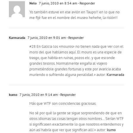
Nelo
7 junio, 2010 en 8:54 am
- Responder
Yo también estuve en ese avión en Taupo!! en lo que no
me fijé fue en el nombre del museo hehehe, la risión!!
Karmarada
7 junio, 2010 en 9:01 am
- Responder
#28 En Galicia los «mouros» no tienen nada que ver con el
moro del que hablamos aquí. El mouro es una especie de
trasgo, que habita en ruinas, pozos etc. y que esconde
grandes tesoros. Normalmente engaña al viajero
prometiéndole grandes fortunas y este por avaricia acaba
muriendo o sufriendo alguna penalidad.» autor:
Karmarada
kumo
7 junio, 2010 en 9:14 am
- Responder
Más que WTF son coincidencias graciosas.
No sé por qué la gente se sigue sorprendiendo de que en
otros idiomas las cosas tengan otros nombres… Serían WTF
si significasen exactamente lo que nosotros entendemos y
aún así habría que ver que significan allí.» autor:
kumo