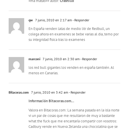
«ma matao»» autor:
Crashillo
qw
7 junio, 2010 en 2:17 am
- Responder
En España venden latas de medio litr de Redbull, un
colega ahora en examenes se bebe varias al dia, temo por
su integridad fisica tras lo examenes
marconi
7 junio, 2010 en 2:30 am
- Responder
los red bull gigantes los venden en españa también. Al
menos en Canarias.
Bitacoras.com
7 junio, 2010 en 3:42 am
- Responder
Información Bitacoras.com…
Valora en Bitacoras.com: La semana pasada en la isla norte
vi un par de cosas que me resultaron de muy a bastante
what the fuck que me encantaría compartir con vosotros:
Cadbury vende en Nueva Zelanda una chocolatina que se