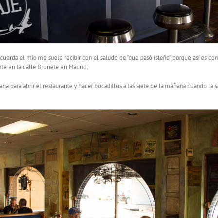
uerda el mío me suele recibir con el saludo de “que pasó isleño” porque así es co
te en la calle Brunete en Madrid.
a para abrir el restaurante y hacer bocadillos a las siete de la mañana cuando la s