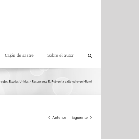
Cajón de sastre
Sobre el autor
nsejos
Estados Unidos
Restaurante El Pub en la calle ocho en Miami
Anterior
Siguiente