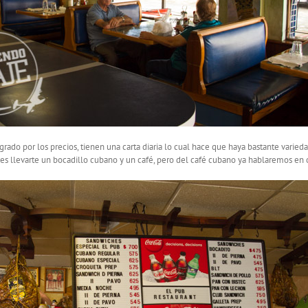
ado por los precios, tienen una carta diaria lo cual hace que haya bastante varied
es llevarte un bocadillo cubano y un café, pero del café cubano ya hablaremos en o