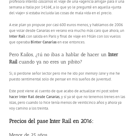
profesora intentó
cascarnos
el viaje de una «agencia amiga» para ir una
semana a Italia por 1416€, a lo que yo le pregunté en aquella «junta
del viaje» si estaba incluida las cosas de mala vida en el precio.
A ese plan yo propuse por casi 600 euros menos, y hablamos de 2006
que volar desde Canarias en verano era mucho más caro que ahora, un
Inter Rail
con salida en Paris y final de viaje en Milán con los vuelos
que operaba
Binter Canarias
en ese entonces.
Pero Kailos, ¿tú no ibas a hablar de hacer un
Inter
Rail
cuando ya no eres un pibito?
Si, si perdone señor lector pero me he ido por
memory lane
y me he
puesto sentimental solo de pensar en mis sueños de juventud.
Este post viene al cuento de que acabo de actualizar mi post sobre
hacer Inter Rail desde Canarias
, y sí ya sé que no tenemos trenes en las
islas, pero cuando lo hice tenía menos de veinticinco años y ahora ya
voy camino a los treinta.
Precios del pase Inter Rail en 2016:
Menor de 25 años