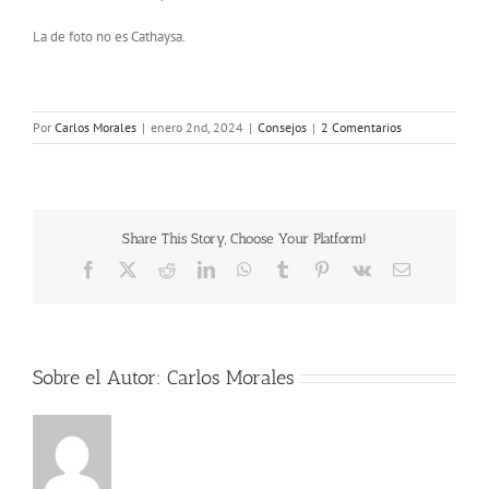
La de foto no es Cathaysa.
Por
Carlos Morales
|
enero 2nd, 2024
|
Consejos
|
2 Comentarios
Share This Story, Choose Your Platform!
Facebook
X
Reddit
LinkedIn
WhatsApp
Tumblr
Pinterest
Vk
Correo
electrónico
Sobre el Autor:
Carlos Morales