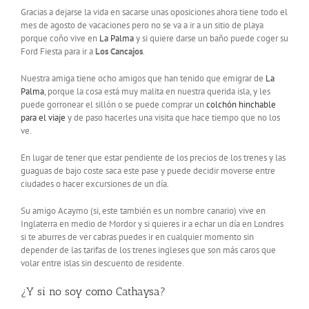
Gracias a dejarse la vida en sacarse unas oposiciones ahora tiene todo el
mes de agosto de vacaciones pero no se va a ir a un sitio de playa
porque coño vive en
La Palma
y si quiere darse un baño puede coger su
Ford Fiesta para ir a
Los Cancajos
.
Nuestra amiga tiene ocho amigos que han tenido que emigrar de
La
Palma
, porque la cosa está muy malita en nuestra querida isla, y les
puede gorronear el sillón o se puede comprar un
colchón hinchable
para el viaje
y de paso hacerles una visita que hace tiempo que no los
ve.
En lugar de tener que estar pendiente de los precios de los trenes y las
guaguas de bajo coste saca este pase y puede decidir moverse entre
ciudades o hacer excursiones de un día.
Su amigo Acaymo (si, este también es un nombre canario) vive en
Inglaterra en medio de Mordor y si quieres ir a echar un día en Londres
si te aburres de ver cabras puedes ir en cualquier momento sin
depender de las tarifas de los trenes ingleses que son más caros que
volar entre islas sin descuento de residente.
¿Y si no soy como Cathaysa?