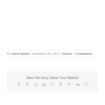
Por
Carlos Morales
|
noviembre 15th, 2011
|
Noticias
|
3 Comentarios
Share This Story, Choose Your Platform!
Facebook
X
Reddit
LinkedIn
WhatsApp
Tumblr
Pinterest
Vk
Correo
electrónico