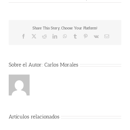
Share This Story, Choose Your Platform!
Facebook
X
Reddit
LinkedIn
WhatsApp
Tumblr
Pinterest
Vk
Correo
electrónico
Sobre el Autor:
Carlos Morales
Por
qué
Artículos relacionados
DEBES
hacer
Importante: