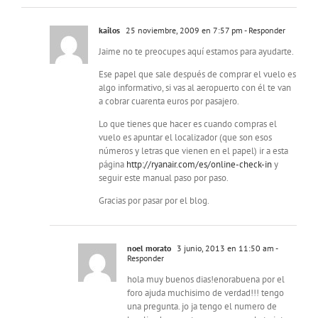
kailos
25 noviembre, 2009 en 7:57 pm
- Responder
Jaime no te preocupes aquí estamos para ayudarte.
Ese papel que sale después de comprar el vuelo es
algo informativo, si vas al aeropuerto con él te van
a cobrar cuarenta euros por pasajero.
Lo que tienes que hacer es cuando compras el
vuelo es apuntar el localizador (que son esos
números y letras que vienen en el papel) ir a esta
página
http://ryanair.com/es/online-check-in
y
seguir este manual paso por paso.
Gracias por pasar por el blog.
noel morato
3 junio, 2013 en 11:50 am
-
Responder
hola muy buenos dias!enorabuena por el
foro ajuda muchisimo de verdad!!! tengo
una pregunta. jo ja tengo el numero de