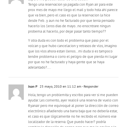
Tengo una reservacion ya pagada con Ryan air para este
prox mes de mayo me llego el mail y todo hsta ahi parece
que va bien, pero el caso es que la reservacion la hice
desde Feb..y aun no he facturado por que tenia pensado
hacerlo los 1eros dias de mayo..no enocntrare ningun
probema al hacerlo, por dejar pasar tanto tiempo??
Y otra duda es con todo el problema que paso por el
volcan y que hubo cancelacion y retrasos de vlos, imagino
que los vlos ahora estan llenos…mi duda si es tampoco
tendre problema o corro el peligro de que pierda mi lugar
por que no he facturado y haya gente que se haya
adelantado?….
Juan P
25 mayo, 2010 en 11:12 am
- Responder
Hola, tengo un problemita y escribo para ver si me pueden
ayudar. Les comento, ayer realicé una reserva de vuelo con
Ryanair pero me equivoqué al poner la dirección de correo
electrónico añadiendo una barra baja que no debería estar,
el caso es que lógicamente no he recibido el número ese
localizador de la reserva. Que puedo hacer? podría