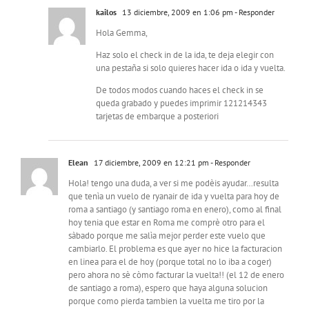
kailos
13 diciembre, 2009 en 1:06 pm
- Responder
Hola Gemma,
Haz solo el check in de la ida, te deja elegir con
una pestaña si solo quieres hacer ida o ida y vuelta.
De todos modos cuando haces el check in se
queda grabado y puedes imprimir 121214343
tarjetas de embarque a posteriori
Elean
17 diciembre, 2009 en 12:21 pm
- Responder
Hola! tengo una duda, a ver si me podèis ayudar…resulta
que tenìa un vuelo de ryanair de ida y vuelta para hoy de
roma a santiago (y santiago roma en enero), como al final
hoy tenia que estar en Roma me comprè otro para el
sàbado porque me salìa mejor perder este vuelo que
cambiarlo. El problema es que ayer no hice la facturacion
en linea para el de hoy (porque total no lo iba a coger)
pero ahora no sè còmo facturar la vuelta!! (el 12 de enero
de santiago a roma), espero que haya alguna solucion
porque como pierda tambien la vuelta me tiro por la