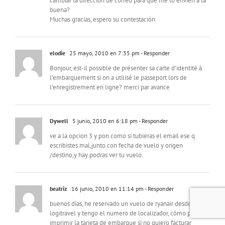
cambiar la dirección de correo para que me lo envíen a la
buena?
Muchas gracias, espero su contestación
elodie
25 mayo, 2010 en 7:35 pm
- Responder
Bonjour, est-il possible de présenter sa carte d’identité à
l’embarquement si on a utilisé le passeport lors de
l’enregistrement en ligne? merci par avance
Dywell
5 junio, 2010 en 6:18 pm
- Responder
ve a la opcion 3 y pon como si tubieras el email ese q
escribistes mal,junto con fecha de vuelo y origen
/destino,y hay podras ver tu vuelo.
beatriz
16 junio, 2010 en 11:14 pm
- Responder
buenos días, he reservado un vuelo de ryanair desde
logitravel y tengo el numero de localizador, cómo puedo
imprimir la tarjeta de embarque si no quiero facturar