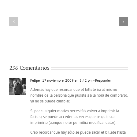
una
Qué
¿Merece la pena hacer
escala
hacer
un Inter Rail con más
de
cuando
de veinticinco años?
una
llegas
noche
al
en
aeropuerto
Madrid
de
Barajas
Keflavik
si
en
viajas
Islandia
desde
Canarias
256 Comentarios
al
extranjero
Felipe
17 noviembre, 2009 en 5:42 pm
- Responder
Además hay que recordar que el billete irá al mismo
nombre de la persona que pusisteis a la hora de comprarlo,
ya no se puede cambiar.
Si por cualquier motivo necesitáis volver a imprimir la
factura, se puede acceder las veces que se quiera a
imprimirlo (aunque no se permitirá modificar datos).
Creo recordar que hay sólo se puede sacar el billete hasta