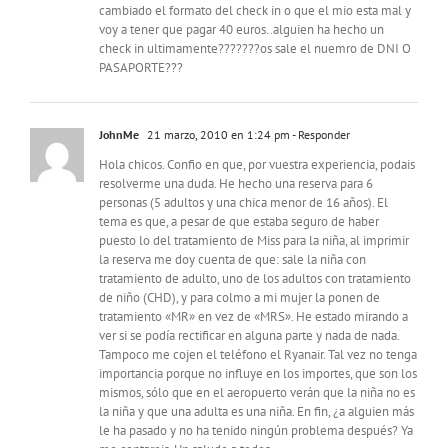
cambiado el formato del check in o que el mio esta mal y
voy a tener que pagar 40 euros..alguien ha hecho un
check in ultimamente???????os sale el nuemro de DNI O
PASAPORTE???
JohnMe
21 marzo, 2010 en 1:24 pm
- Responder
Hola chicos. Confio en que, por vuestra experiencia, podais
resolverme una duda. He hecho una reserva para 6
personas (5 adultos y una chica menor de 16 años). El
tema es que, a pesar de que estaba seguro de haber
puesto lo del tratamiento de Miss para la niña, al imprimir
la reserva me doy cuenta de que: sale la niña con
tratamiento de adulto, uno de los adultos con tratamiento
de niño (CHD), y para colmo a mi mujer la ponen de
tratamiento «MR» en vez de «MRS». He estado mirando a
ver si se podía rectificar en alguna parte y nada de nada.
Tampoco me cojen el teléfono el Ryanair. Tal vez no tenga
importancia porque no influye en los importes, que son los
mismos, sólo que en el aeropuerto verán que la niña no es
la niña y que una adulta es una niña. En fin, ¿a alguien más
le ha pasado y no ha tenido ningún problema después? Ya