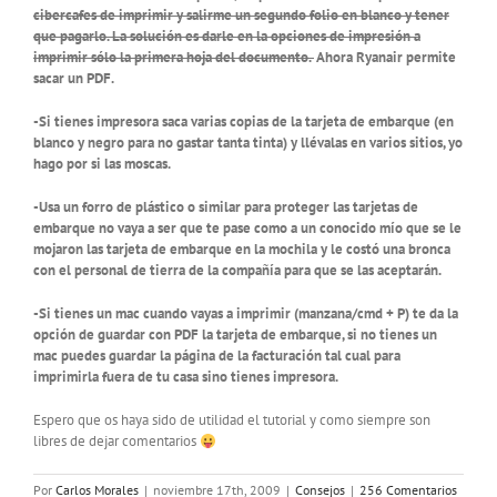
cibercafes de imprimir y salirme un segundo folio en blanco y tener
que pagarlo. La solución es darle en la opciones de impresión a
imprimir sólo la primera hoja del documento.
Ahora Ryanair permite
sacar un PDF.
-Si tienes impresora saca varias copias de la tarjeta de embarque (en
blanco y negro para no gastar tanta tinta) y llévalas en varios sitios, yo
hago por si las moscas.
-Usa un forro de plástico o similar para proteger las tarjetas de
embarque no vaya a ser que te pase como a un conocido mío que se le
mojaron las tarjeta de embarque en la mochila y le costó una bronca
con el personal de tierra de la compañía para que se las aceptarán.
-Si tienes un mac cuando vayas a imprimir (manzana/cmd + P) te da la
opción de guardar con PDF la tarjeta de embarque, si no tienes un
mac puedes guardar la página de la facturación tal cual para
imprimirla fuera de tu casa sino tienes impresora.
Espero que os haya sido de utilidad el tutorial y como siempre son
libres de dejar comentarios
Por
Carlos Morales
|
noviembre 17th, 2009
|
Consejos
|
256 Comentarios