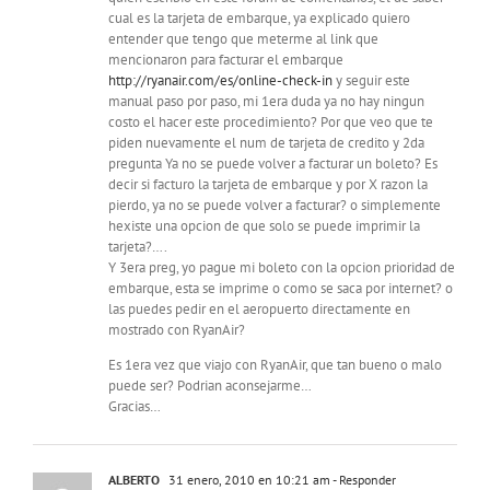
cual es la tarjeta de embarque, ya explicado quiero
entender que tengo que meterme al link que
mencionaron para facturar el embarque
http://ryanair.com/es/online-check-in
y seguir este
manual paso por paso, mi 1era duda ya no hay ningun
costo el hacer este procedimiento? Por que veo que te
piden nuevamente el num de tarjeta de credito y 2da
pregunta Ya no se puede volver a facturar un boleto? Es
decir si facturo la tarjeta de embarque y por X razon la
pierdo, ya no se puede volver a facturar? o simplemente
hexiste una opcion de que solo se puede imprimir la
tarjeta?….
Y 3era preg, yo pague mi boleto con la opcion prioridad de
embarque, esta se imprime o como se saca por internet? o
las puedes pedir en el aeropuerto directamente en
mostrado con RyanAir?
Es 1era vez que viajo con RyanAir, que tan bueno o malo
puede ser? Podrian aconsejarme…
Gracias…
ALBERTO
31 enero, 2010 en 10:21 am
- Responder