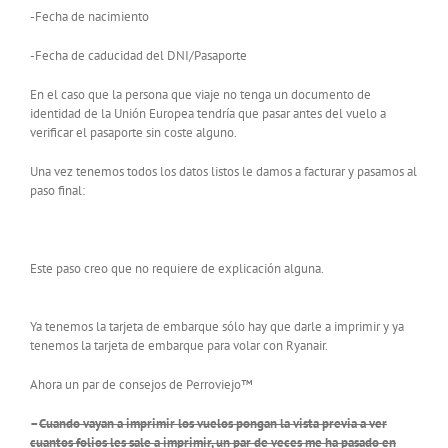
-Fecha de nacimiento
-Fecha de caducidad del DNI/Pasaporte
En el caso que la persona que viaje no tenga un documento de
identidad de la Unión Europea tendría que pasar antes del vuelo a
verificar el pasaporte sin coste alguno.
Una vez tenemos todos los datos listos le damos a facturar y pasamos al
paso final:
Este paso creo que no requiere de explicación alguna.
Ya tenemos la tarjeta de embarque sólo hay que darle a imprimir y ya
tenemos la tarjeta de embarque para volar con Ryanair.
Ahora un par de consejos de Perroviejo™
–
Cuando vayan a imprimir los vuelos pongan la vista previa a ver
cuantos folios les sale a imprimir, un par de veces me ha pasado en