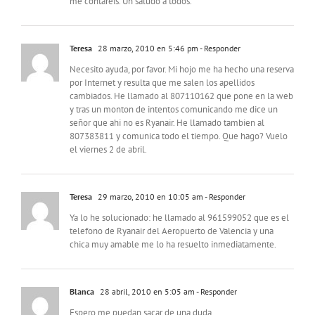
me contareis. Un saludo a todos.
Teresa
28 marzo, 2010 en 5:46 pm
- Responder
Necesito ayuda, por favor. Mi hojo me ha hecho una reserva
por Internet y resulta que me salen los apellidos
cambiados. He llamado al 807110162 que pone en la web
y tras un monton de intentos comunicando me dice un
señor que ahi no es Ryanair. He llamado tambien al
807383811 y comunica todo el tiempo. Que hago? Vuelo
el viernes 2 de abril.
Teresa
29 marzo, 2010 en 10:05 am
- Responder
Ya lo he solucionado: he llamado al 961599052 que es el
telefono de Ryanair del Aeropuerto de Valencia y una
chica muy amable me lo ha resuelto inmediatamente.
Blanca
28 abril, 2010 en 5:05 am
- Responder
Espero me puedan sacar de una duda…