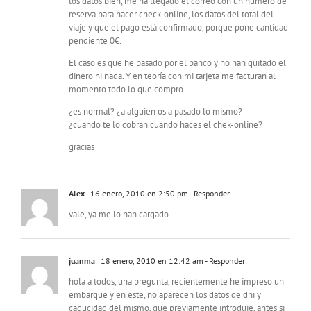
los datos bien, me ha llegado el correo con un número de
reserva para hacer check-online, los datos del total del
viaje y que el pago está confirmado, porque pone cantidad
pendiente 0€.
El caso es que he pasado por el banco y no han quitado el
dinero ni nada. Y en teoría con mi tarjeta me facturan al
momento todo lo que compro.
¿es normal? ¿a alguien os a pasado lo mismo?
¿cuando te lo cobran cuando haces el chek-online?
gracias
Alex
16 enero, 2010 en 2:50 pm
- Responder
vale, ya me lo han cargado
juanma
18 enero, 2010 en 12:42 am
- Responder
hola a todos, una pregunta, recientemente he impreso un
embarque y en este, no aparecen los datos de dni y
caducidad del mismo, que previamente introduje, antes si