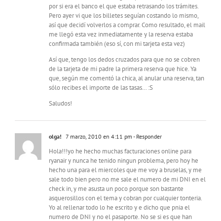
por si era el banco el que estaba retrasando los trámites.
Pero ayer vi que los billetes seguían costando lo mismo,
así que decidí volverlos a comprar. Como resultado, el mail
me llegó esta vez inmediatamente y la reserva estaba
confirmada también (eso sí, con mi tarjeta esta vez)
Así que, tengo los dedos cruzados para que no se cobren
de la tarjeta de mi padre la primera reserva que hice. Ya
que, según me comentó la chica, al anular una reserva, tan
sólo recibes el importe de las tasas… :S
Saludos!
olga!
7 marzo, 2010 en 4:11 pm
- Responder
Hola!!!yo he hecho muchas facturaciones online para
ryanair y nunca he tenido ningun problema, pero hoy he
hecho una para el miercoles que me voy a bruselas, y me
sale todo bien pero no me sale el numero de mi DNI en el
check in, y me asusta un poco porque son bastante
asquerosillos con el tema y cobran por cualquier tonteria.
Yo al rellenar todo lo he escrito y e dicho que pnia el
numero de DNI y no el pasaporte. No se si es que han