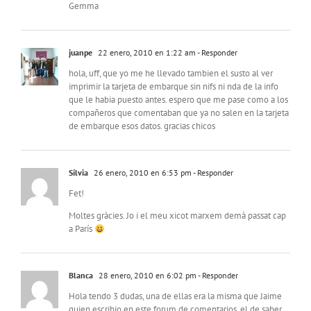
Gemma
juanpe
22 enero, 2010 en 1:22 am
- Responder
hola, uff, que yo me he llevado tambien el susto al ver
imprimir la tarjeta de embarque sin nifs ni nda de la info
que le habia puesto antes. espero que me pase como a los
compañeros que comentaban que ya no salen en la tarjeta
de embarque esos datos. gracias chicos
Sílvia
26 enero, 2010 en 6:53 pm
- Responder
Fet!
Moltes gràcies. Jo i el meu xicot marxem demà passat cap
a París
Blanca
28 enero, 2010 en 6:02 pm
- Responder
Hola tendo 3 dudas, una de ellas era la misma que Jaime
quien escribio en este forum de comentarios, el de saber