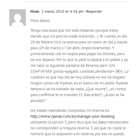
Madu
2 marzo, 2010 en 6:56 pm
- Responder
Hola, kailos.
Tengo una duda que me está matando (porque estoy
viendo que los precios están subiendo…) Te cuento, el día
28 de febrero hice la reserva para un vuelo de ida y vuelta
para (29 de marzo y 7 de abril, respectivamente). Y
primeramente usé mi tarjeta para pagar los billetes, pero
no me dejaron. Por lo que le pedí la tarjeta a mi padre y ya,
me salió la siguiente pantalla de Reserva, pero SIN
CONFIRMAR (ponía «pagado, cantidad pendiente= 0€»). La
cuestión es que hay día de hoy, todavía no me ha llegado
ningún correo de Ryanair, en el banco de mi padre, Ryanair
tampoco se ha cobrado de nada. ¿Qué ocurre?, ¿el correo
para confirmar te lo mandan 15 días antes?, ¿acaso se ha
anulado?
He estado intentando comprobar mi reserva en:
http://www.ryanair.com/es/manage-your-booking
utilizando la opción 3, pero dice que los datos introducidos
no corresponden a ninguna reserva :S (es que no copié el
número que le asignaron a mi reserva, por eso no puedo