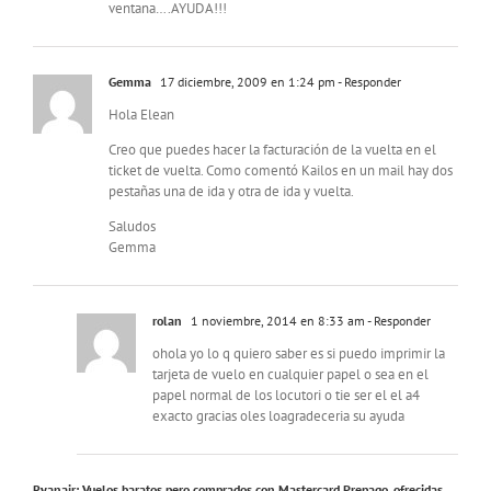
ventana….AYUDA!!!
Gemma
17 diciembre, 2009 en 1:24 pm
- Responder
Hola Elean
Creo que puedes hacer la facturación de la vuelta en el
ticket de vuelta. Como comentó Kailos en un mail hay dos
pestañas una de ida y otra de ida y vuelta.
Saludos
Gemma
rolan
1 noviembre, 2014 en 8:33 am
- Responder
ohola yo lo q quiero saber es si puedo imprimir la
tarjeta de vuelo en cualquier papel o sea en el
papel normal de los locutori o tie ser el el a4
exacto gracias oles loagradeceria su ayuda
Ryanair: Vuelos baratos pero comprados con Mastercard Prepago, ofrecidas